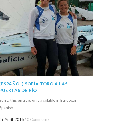
(ESPAÑOL) SOFÍA TORO A LAS
PUERTAS DE RÍO
Sorry, this entry is only available in European
Spanish....
09 April, 2016
/
0 Comments