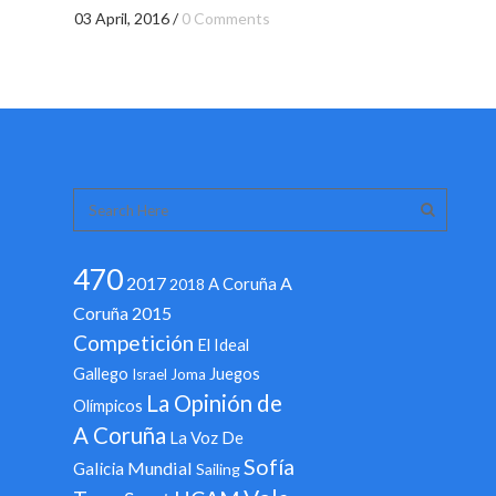
03 April, 2016
/
0 Comments
470
2017
A
A Coruña
2018
Coruña 2015
Competición
El Ideal
Gallego
Juegos
Israel
Joma
La Opinión de
Olímpicos
A Coruña
La Voz De
Sofía
Mundial
Galicia
Sailing