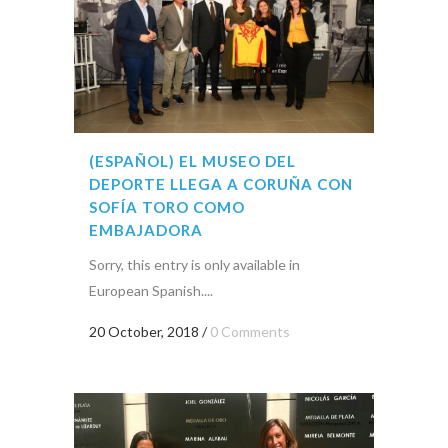
(ESPAÑOL) EL MUSEO DEL
DEPORTE LLEGA A CORUÑA CON
SOFÍA TORO COMO
EMBAJADORA
Sorry, this entry is only available in
European Spanish....
20 October, 2018
/
0 Comments