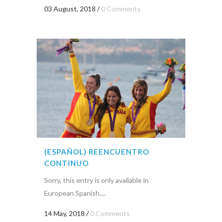
03 August, 2018
/
0 Comments
(ESPAÑOL) REENCUENTRO
CONTINUO
Sorry, this entry is only available in
European Spanish....
14 May, 2018
/
0 Comments