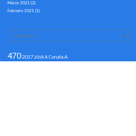
Marzo 2021
(2)
Febreiro 2021
(1)
470
2017
A
A Coruña
2018
Coruña 2015
Competición
Deporte
El
Ideal Gallego
Israel
Joma
La
Juegos Olímpicos
Opinión de A Coruña
Mundial
La Voz De Galicia
Sofía Toro
UCAM
Sailing
Vela
Rio
Deporte Feminino
2016