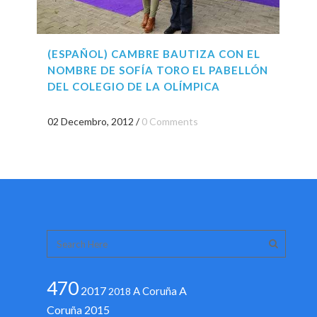
(ESPAÑOL) CAMBRE BAUTIZA CON EL
NOMBRE DE SOFÍA TORO EL PABELLÓN
DEL COLEGIO DE LA OLÍMPICA
02 Decembro, 2012
/
0 Comments
470
2017
A
A Coruña
2018
Coruña 2015