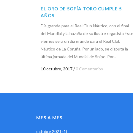
EL ORO DE SOFÍA TORO CUMPLE 5
AÑOS
Día grande para el Real Club Náutico, con el final
del Mundial y la hazaña de su ilustre regatista Est
viernes será un día grande para el Real Club
Náutico de La Coruña. Por un lado, se disputa la
última jornada del Mundial de Snipe. Por...
10 octubre, 2017
/
0 Comentarios
MES A MES
octubre 2021
(1)