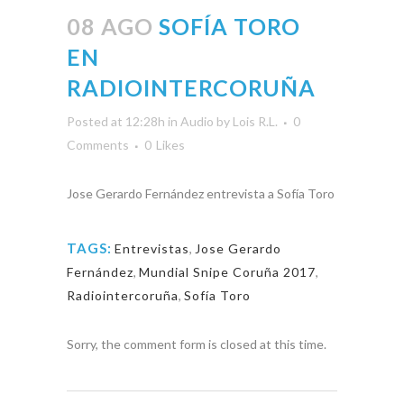
08 AGO
SOFÍA TORO
EN
RADIOINTERCORUÑA
Posted at 12:28h
in
Audio
by
Lois R.L.
0
Comments
0
Likes
Jose Gerardo Fernández entrevista a Sofía Toro
TAGS:
Entrevistas
,
Jose Gerardo
Fernández
,
Mundial Snipe Coruña 2017
,
Radiointercoruña
,
Sofía Toro
Sorry, the comment form is closed at this time.